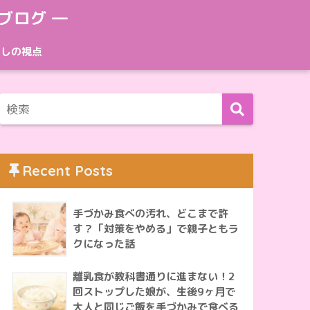
ブログ ―
たしの視点
Recent Posts
手づかみ食べの汚れ、どこまで許
す？「対策をやめる」で親子ともラ
クになった話
離乳食が教科書通りに進まない！2
回ストップした娘が、生後9ヶ月で
大人と同じご飯を手づかみで食べる