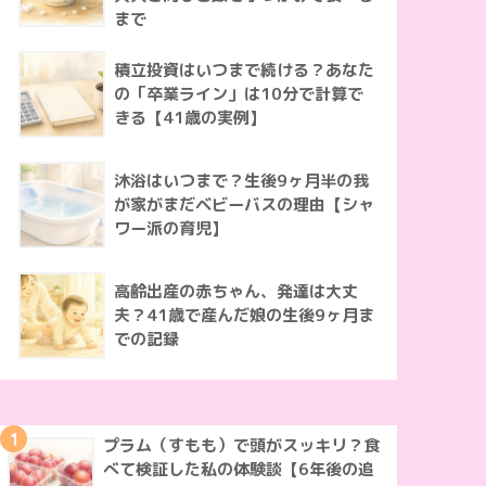
まで
積立投資はいつまで続ける？あなた
の「卒業ライン」は10分で計算で
きる【41歳の実例】
沐浴はいつまで？生後9ヶ月半の我
が家がまだベビーバスの理由【シャ
ワー派の育児】
高齢出産の赤ちゃん、発達は大丈
夫？41歳で産んだ娘の生後9ヶ月ま
での記録
1
プラム（すもも）で頭がスッキリ？食
べて検証した私の体験談【6年後の追